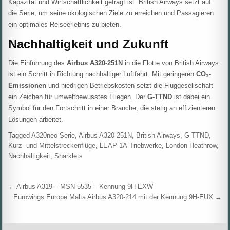
Kapazität und Wirtschaftlichkeit gefragt ist. British Airways setzt auf
die Serie, um seine ökologischen Ziele zu erreichen und Passagieren
ein optimales Reiseerlebnis zu bieten.
Nachhaltigkeit und Zukunft
Die Einführung des
Airbus A320-251N
in die Flotte von British Airways
ist ein Schritt in Richtung nachhaltiger Luftfahrt. Mit geringeren
CO₂-
Emissionen
und niedrigen Betriebskosten setzt die Fluggesellschaft
ein Zeichen für umweltbewusstes Fliegen. Der
G-TTND
ist dabei ein
Symbol für den Fortschritt in einer Branche, die stetig an effizienteren
Lösungen arbeitet.
Tagged
A320neo-Serie
,
Airbus A320-251N
,
British Airways
,
G-TTND
,
Kurz- und Mittelstreckenflüge
,
LEAP-1A-Triebwerke
,
London Heathrow
,
Nachhaltigkeit
,
Sharklets
Beitragsnavigation
← Airbus A319 – MSN 5535 – Kennung 9H-EXW
Eurowings Europe Malta Airbus A320-214 mit der Kennung 9H-EUX →