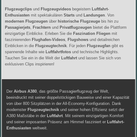
Flugzeugclips
und
Flugzeugvideos
begeistern
Luftfahrt-
Enthusiasten
mit spektakulären
Starts
und
Landungen
. Von
modernen Flugzeugen
über
historische Flugzeuge
bis hin zu
Passagierjets
,
Frachtern
und
Privatflugzeugen
bietet die Plattform
einzigartige Einblicke. Erleben Sie die
Faszination Fliegen
mit
faszinierenden
Flughafen-Videos
,
Flugshows
und detailreichen
Einblicken in die
Flugzeugtechnik
. Für jeden
Flugzeugfan
gibt es
spannende Inhalte wie
Luftfahrtfotos
und technische Highlights.
Tauchen Sie ein in die Welt der
Luftfahrt
und lassen Sie sich von
exklusiven Clips inspirieren!
Der
Airbus A380
, das größte Passagierflugzeug der Welt,
beeindruckt mit seiner doppelstöckigen Bauweise und einer Kapazität
von über 800 Sitzplätzen in der All-Economy-Konfiguration. Dank
modernster
Flugzeugtechnik
und seiner hohen Effizienz setzt der
A380 Maßstäbe in der
Luftfahrt
. Mit seinem einzigartigen Komfort
und seiner imposanten Präsenz am Himmel fasziniert er
Luftfahrt-
Enthusiasten
weltweit.