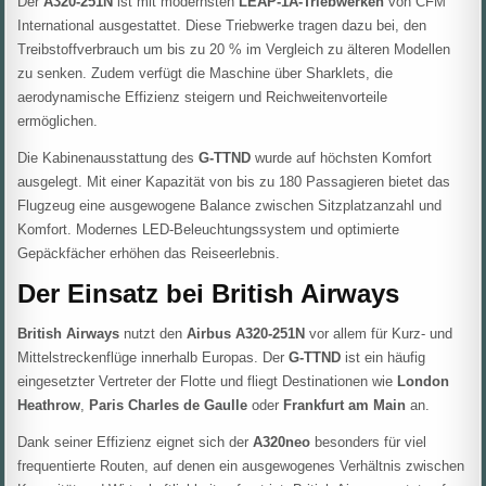
Der
A320-251N
ist mit modernsten
LEAP-1A-Triebwerken
von CFM
International ausgestattet. Diese Triebwerke tragen dazu bei, den
Treibstoffverbrauch um bis zu 20 % im Vergleich zu älteren Modellen
zu senken. Zudem verfügt die Maschine über Sharklets, die
aerodynamische Effizienz steigern und Reichweitenvorteile
ermöglichen.
Die Kabinenausstattung des
G-TTND
wurde auf höchsten Komfort
ausgelegt. Mit einer Kapazität von bis zu 180 Passagieren bietet das
Flugzeug eine ausgewogene Balance zwischen Sitzplatzanzahl und
Komfort. Modernes LED-Beleuchtungssystem und optimierte
Gepäckfächer erhöhen das Reiseerlebnis.
Der Einsatz bei British Airways
British Airways
nutzt den
Airbus A320-251N
vor allem für Kurz- und
Mittelstreckenflüge innerhalb Europas. Der
G-TTND
ist ein häufig
eingesetzter Vertreter der Flotte und fliegt Destinationen wie
London
Heathrow
,
Paris Charles de Gaulle
oder
Frankfurt am Main
an.
Dank seiner Effizienz eignet sich der
A320neo
besonders für viel
frequentierte Routen, auf denen ein ausgewogenes Verhältnis zwischen