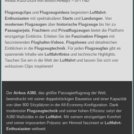
Airbus A320-251N von British Airways – G-TTND
Flugzeugclips
und
Flugzeugvideos
begeistern
Luftfahrt-
Enthusiasten
mit spektakulären
Starts
und
Landungen
. Von
modernen Flugzeugen
über
historische Flugzeuge
bis hin zu
Passagierjets
,
Frachtern
und
Privatflugzeugen
bietet die Plattform
einzigartige Einblicke. Erleben Sie die
Faszination Fliegen
mit
faszinierenden
Flughafen-Videos
,
Flugshows
und detailreichen
Einblicken in die
Flugzeugtechnik
. Für jeden
Flugzeugfan
gibt es
spannende Inhalte wie
Luftfahrtfotos
und technische Highlights.
Tauchen Sie ein in die Welt der
Luftfahrt
und lassen Sie sich von
exklusiven Clips inspirieren!
Der
Airbus A380
, das größte Passagierflugzeug der Welt,
beeindruckt mit seiner doppelstöckigen Bauweise und einer Kapazität
von über 800 Sitzplätzen in der All-Economy-Konfiguration. Dank
modernster
Flugzeugtechnik
und seiner hohen Effizienz setzt der
A380 Maßstäbe in der
Luftfahrt
. Mit seinem einzigartigen Komfort
und seiner imposanten Präsenz am Himmel fasziniert er
Luftfahrt-
Enthusiasten
weltweit.