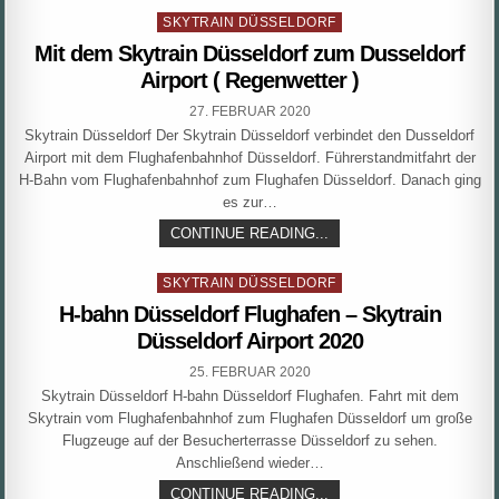
SKYTRAIN
Posted
DÜSSELDORF
SKYTRAIN DÜSSELDORF
ZUM
in
Mit dem Skytrain Düsseldorf zum Dusseldorf
DÜSSELDORF
FLUGHAFEN
Airport ( Regenwetter )
BAHNHOF
PUBLISHED
27. FEBRUAR 2020
DATE:
Skytrain Düsseldorf Der Skytrain Düsseldorf verbindet den Dusseldorf
Airport mit dem Flughafenbahnhof Düsseldorf. Führerstandmitfahrt der
H-Bahn vom Flughafenbahnhof zum Flughafen Düsseldorf. Danach ging
es zur…
MIT
CONTINUE READING...
DEM
SKYTRAIN
Posted
DÜSSELDORF
SKYTRAIN DÜSSELDORF
ZUM
in
H-bahn Düsseldorf Flughafen – Skytrain
DUSSELDORF
AIRPORT
Düsseldorf Airport 2020
(
REGENWETTER
PUBLISHED
25. FEBRUAR 2020
)
DATE:
Skytrain Düsseldorf H-bahn Düsseldorf Flughafen. Fahrt mit dem
Skytrain vom Flughafenbahnhof zum Flughafen Düsseldorf um große
Flugzeuge auf der Besucherterrasse Düsseldorf zu sehen.
Anschließend wieder…
H-
CONTINUE READING...