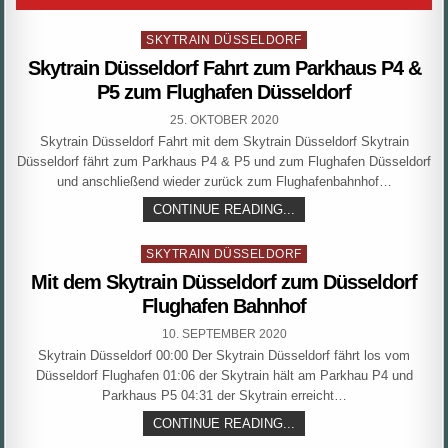
Posted
SKYTRAIN DÜSSELDORF
in
Skytrain Düsseldorf Fahrt zum Parkhaus P4 &
P5 zum Flughafen Düsseldorf
PUBLISHED
25. OKTOBER 2020
DATE:
Skytrain Düsseldorf Fahrt mit dem Skytrain Düsseldorf Skytrain
Düsseldorf fährt zum Parkhaus P4 & P5 und zum Flughafen Düsseldorf
und anschließend wieder zurück zum Flughafenbahnhof…
SKYTRAIN
CONTINUE READING...
DÜSSELDORF
FAHRT
Posted
ZUM
SKYTRAIN DÜSSELDORF
PARKHAUS
in
Mit dem Skytrain Düsseldorf zum Düsseldorf
P4
&
Flughafen Bahnhof
P5
ZUM
PUBLISHED
10. SEPTEMBER 2020
FLUGHAFEN
DATE:
Skytrain Düsseldorf 00:00 Der Skytrain Düsseldorf fährt los vom
DÜSSELDORF
Düsseldorf Flughafen 01:06 der Skytrain hält am Parkhau P4 und
Parkhaus P5 04:31 der Skytrain erreicht…
MIT
CONTINUE READING...
DEM