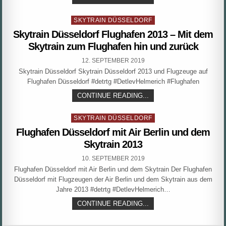
BAHN
DÜSSELDORF
Posted
FLUGHAFEN
SKYTRAIN DÜSSELDORF
–
in
Skytrain Düsseldorf Flughafen 2013 – Mit dem
SKYTRAIN
DÜSSELDORF
Skytrain zum Flughafen hin und zurück
AIRPORT
2020
PUBLISHED
12. SEPTEMBER 2019
DATE:
Skytrain Düsseldorf Skytrain Düsseldorf 2013 und Flugzeuge auf
Flughafen Düsseldorf #detrtg #DetlevHelmerich #Flughafen
SKYTRAIN
CONTINUE READING...
DÜSSELDORF
FLUGHAFEN
Posted
2013
SKYTRAIN DÜSSELDORF
–
in
Flughafen Düsseldorf mit Air Berlin und dem
MIT
DEM
Skytrain 2013
SKYTRAIN
ZUM
PUBLISHED
10. SEPTEMBER 2019
FLUGHAFEN
DATE:
Flughafen Düsseldorf mit Air Berlin und dem Skytrain Der Flughafen
HIN
UND
Düsseldorf mit Flugzeugen der Air Berlin und dem Skytrain aus dem
ZURÜCK
Jahre 2013 #detrtg #DetlevHelmerich…
FLUGHAFEN
CONTINUE READING...
DÜSSELDORF
MIT
AIR