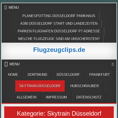
Skip
MENU
to
content
PLANESPOTTING DÜSSELDORF PARKHAUS
A380 DÜSSELDORF START UND LANDEZEITEN
PARKEN FLUGHAFEN DÜSSELDORF P7 ADRESSE
WELCHE FLUGZEUGE SIND AM UNSICHERSTEN?
Flugzeugclips.de
MENU
HOME
DORTMUND
DÜSSELDORF
FRANKFURT
SKYTRAIN DÜSSELDORF
HUBSCHRAUBER
ALLGEMEIN
IMPRESSUM
DATENSCHUTZ
Kategorie:
Skytrain Düsseldorf