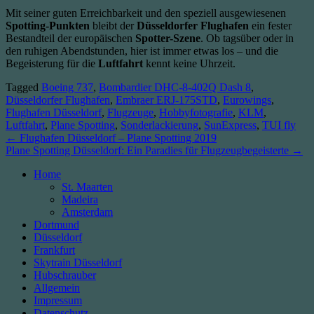
Mit seiner guten Erreichbarkeit und den speziell ausgewiesenen
Spotting-Punkten
bleibt der
Düsseldorfer Flughafen
ein fester
Bestandteil der europäischen
Spotter-Szene
. Ob tagsüber oder in
den ruhigen Abendstunden, hier ist immer etwas los – und die
Begeisterung für die
Luftfahrt
kennt keine Uhrzeit.
Tagged
Boeing 737
,
Bombardier DHC-8-402Q Dash 8
,
Düsseldorfer Flughafen
,
Embraer ERJ-175STD
,
Eurowings
,
Flughafen Düsseldorf
,
Flugzeuge
,
Hobbyfotografie
,
KLM
,
Luftfahrt
,
Plane Spotting
,
Sonderlackierung
,
SunExpress
,
TUI fly
Beitragsnavigation
← Flughafen Düsseldorf – Plane Spotting 2019
Plane Spotting Düsseldorf: Ein Paradies für Flugzeugbegeisterte →
Home
St. Maarten
Madeira
Amsterdam
Dortmund
Düsseldorf
Frankfurt
Skytrain Düsseldorf
Hubschrauber
Allgemein
Impressum
Datenschutz