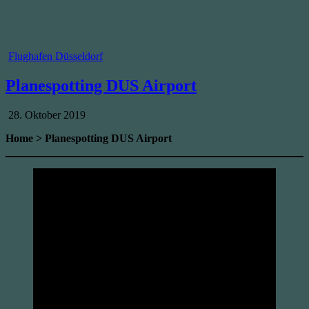
Posted
Flughafen Düsseldorf
in
Planespotting DUS Airport
Published
28. Oktober 2019
Date:
Home > Planespotting DUS Airport