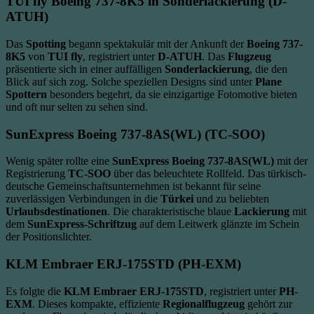
TUI fly Boeing 737-8K5 in Sonderlackierung (D-
ATUH)
Das
Spotting
begann spektakulär mit der Ankunft der
Boeing 737-
8K5
von
TUI fly
, registriert unter
D-ATUH
. Das
Flugzeug
präsentierte sich in einer auffälligen
Sonderlackierung
, die den
Blick auf sich zog. Solche speziellen Designs sind unter
Plane
Spottern
besonders begehrt, da sie einzigartige Fotomotive bieten
und oft nur selten zu sehen sind.
SunExpress Boeing 737-8AS(WL) (TC-SOO)
Wenig später rollte eine
SunExpress Boeing 737-8AS(WL)
mit der
Registrierung
TC-SOO
über das beleuchtete Rollfeld. Das türkisch-
deutsche Gemeinschaftsunternehmen ist bekannt für seine
zuverlässigen Verbindungen in die
Türkei
und zu beliebten
Urlaubsdestinationen
. Die charakteristische blaue
Lackierung
mit
dem
SunExpress-Schriftzug
auf dem Leitwerk glänzte im Schein
der Positionslichter.
KLM Embraer ERJ-175STD (PH-EXM)
Es folgte die
KLM Embraer ERJ-175STD
, registriert unter
PH-
EXM
. Dieses kompakte, effiziente
Regionalflugzeug
gehört zur