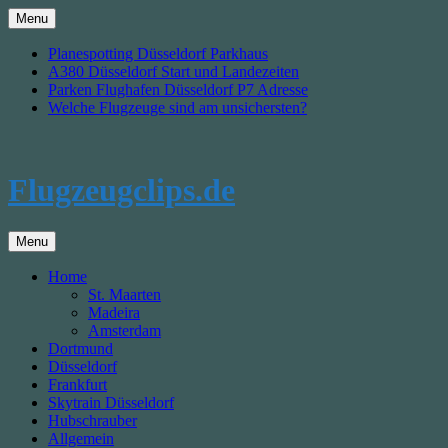
Skip
Menu
to
content
Planespotting Düsseldorf Parkhaus
A380 Düsseldorf Start und Landezeiten
Parken Flughafen Düsseldorf P7 Adresse
Welche Flugzeuge sind am unsichersten?
Flugzeugclips.de
Menu
Home
St. Maarten
Madeira
Amsterdam
Dortmund
Düsseldorf
Frankfurt
Skytrain Düsseldorf
Hubschrauber
Allgemein