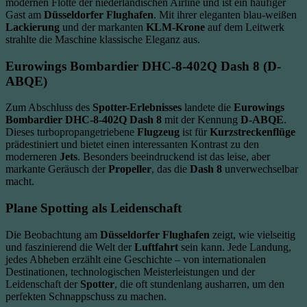
modernen Flotte der niederländischen Airline und ist ein häufiger
Gast am
Düsseldorfer Flughafen
. Mit ihrer eleganten blau-weißen
Lackierung
und der markanten
KLM-Krone
auf dem Leitwerk
strahlte die Maschine klassische Eleganz aus.
Eurowings Bombardier DHC-8-402Q Dash 8 (D-
ABQE)
Zum Abschluss des
Spotter-Erlebnisses
landete die
Eurowings
Bombardier DHC-8-402Q Dash 8
mit der Kennung
D-ABQE
.
Dieses turbopropangetriebene
Flugzeug
ist für
Kurzstreckenflüge
prädestiniert und bietet einen interessanten Kontrast zu den
moderneren
Jets
. Besonders beeindruckend ist das leise, aber
markante Geräusch der
Propeller
, das die
Dash 8
unverwechselbar
macht.
Plane Spotting als Leidenschaft
Die Beobachtung am
Düsseldorfer Flughafen
zeigt, wie vielseitig
und faszinierend die Welt der
Luftfahrt
sein kann. Jede Landung,
jedes Abheben erzählt eine Geschichte – von internationalen
Destinationen, technologischen Meisterleistungen und der
Leidenschaft der
Spotter
, die oft stundenlang ausharren, um den
perfekten Schnappschuss zu machen.