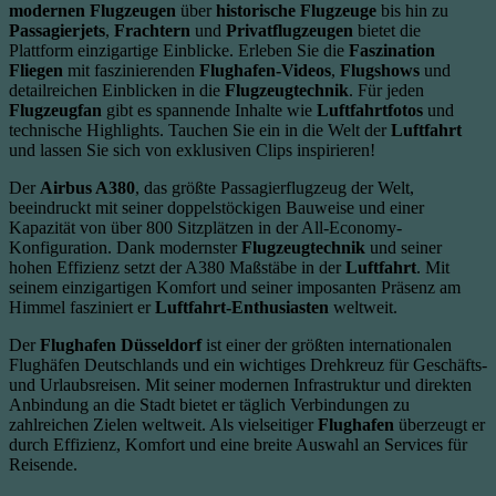
modernen Flugzeugen
über
historische Flugzeuge
bis hin zu
Passagierjets
,
Frachtern
und
Privatflugzeugen
bietet die
Plattform einzigartige Einblicke. Erleben Sie die
Faszination
Fliegen
mit faszinierenden
Flughafen-Videos
,
Flugshows
und
detailreichen Einblicken in die
Flugzeugtechnik
. Für jeden
Flugzeugfan
gibt es spannende Inhalte wie
Luftfahrtfotos
und
technische Highlights. Tauchen Sie ein in die Welt der
Luftfahrt
und lassen Sie sich von exklusiven Clips inspirieren!
Der
Airbus A380
, das größte Passagierflugzeug der Welt,
beeindruckt mit seiner doppelstöckigen Bauweise und einer
Kapazität von über 800 Sitzplätzen in der All-Economy-
Konfiguration. Dank modernster
Flugzeugtechnik
und seiner
hohen Effizienz setzt der A380 Maßstäbe in der
Luftfahrt
. Mit
seinem einzigartigen Komfort und seiner imposanten Präsenz am
Himmel fasziniert er
Luftfahrt-Enthusiasten
weltweit.
Der
Flughafen Düsseldorf
ist einer der größten internationalen
Flughäfen Deutschlands und ein wichtiges Drehkreuz für Geschäfts-
und Urlaubsreisen. Mit seiner modernen Infrastruktur und direkten
Anbindung an die Stadt bietet er täglich Verbindungen zu
zahlreichen Zielen weltweit. Als vielseitiger
Flughafen
überzeugt er
durch Effizienz, Komfort und eine breite Auswahl an Services für
Reisende.