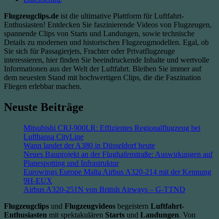
Flugzeugclips.de
ist die ultimative Plattform für Luftfahrt-
Enthusiasten! Entdecken Sie faszinierende Videos von Flugzeugen,
spannende Clips von Starts und Landungen, sowie technische
Details zu modernen und historischen Flugzeugmodellen. Egal, ob
Sie sich für Passagierjets, Frachter oder Privatflugzeuge
interessieren, hier finden Sie beeindruckende Inhalte und wertvolle
Informationen aus der Welt der Luftfahrt. Bleiben Sie immer auf
dem neuesten Stand mit hochwertigen Clips, die die Faszination
Fliegen erlebbar machen.
Neuste Beiträge
Mitsubishi CRJ-900LR: Effizientes Regionalflugzeug bei
Lufthansa CityLine
Wann landet der A380 in Düsseldorf heute
Neues Bauprojekt an der Flughafenstraße: Auswirkungen auf
Planespotting und Infrastruktur
Eurowings Europe Malta Airbus A320-214 mit der Kennung
9H-EUX
Airbus A320-251N von British Airways – G-TTND
Flugzeugclips
und
Flugzeugvideos
begeistern
Luftfahrt-
Enthusiasten
mit spektakulären
Starts
und
Landungen
. Von