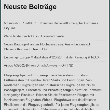
Neuste Beiträge
Mitsubishi CRJ-900LR: Effizientes Regionalflugzeug bei Lufthansa
CityLine
Wann landet der A380 in Düsseldorf heute
Neues Bauprojekt an der Flughafenstraße: Auswirkungen auf
Planespotting und Infrastruktur
Eurowings Europe Malta Airbus A320-214 mit der Kennung 9H-EUX
Airbus A320-251N von British Airways – G-TTND
Flugzeugclips
und
Flugzeugvideos
begeistern
Luftfahrt-
Enthusiasten
mit spektakulären
Starts
und
Landungen
. Von
modernen Flugzeugen
über
historische Flugzeuge
bis hin zu
Passagierjets
,
Frachtern
und
Privatflugzeugen
bietet die Plattform
einzigartige Einblicke. Erleben Sie die
Faszination Fliegen
mit
faszinierenden
Flughafen-Videos
,
Flugshows
und detailreichen
Einblicken in die
Flugzeugtechnik
. Für jeden
Flugzeugfan
gibt es
spannende Inhalte wie
Luftfahrtfotos
und technische Highlights.