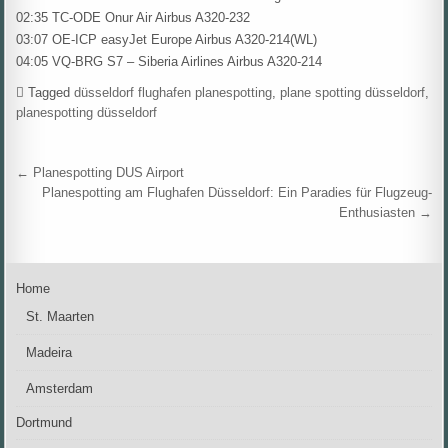
02:35 TC-ODE Onur Air Airbus A320-232
03:07 OE-ICP easyJet Europe Airbus A320-214(WL)
04:05 VQ-BRG S7 – Siberia Airlines Airbus A320-214
Tagged
düsseldorf flughafen planespotting
,
plane spotting düsseldorf
,
planespotting düsseldorf
Beitragsnavigation
← Planespotting DUS Airport
Planespotting am Flughafen Düsseldorf: Ein Paradies für Flugzeug-
Enthusiasten →
Home
St. Maarten
Madeira
Amsterdam
Dortmund