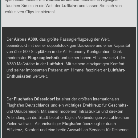
Tauchen Sie ein in die Welt der
Luftfahrt
und lassen Sie sich von
exklusiven Clips inspirieren!
Der
Airbus A380
, das größte Passagierflugzeug der Welt,
beeindruckt mit seiner doppelstöckigen Bauweise und einer Kapazität
von über 800 Sitzplätzen in der All-Economy-Konfiguration. Dank
modernster
Flugzeugtechnik
und seiner hohen Effizienz setzt der
A380 Maßstäbe in der
Luftfahrt
. Mit seinem einzigartigen Komfort
und seiner imposanten Präsenz am Himmel fasziniert er
Luftfahrt-
Enthusiasten
weltweit.
Der
Flughafen Düsseldorf
ist einer der größten internationalen
Flughäfen Deutschlands und ein wichtiges Drehkreuz für Geschäfts-
und Urlaubsreisen. Mit seiner modernen Infrastruktur und direkten
Anbindung an die Stadt bietet er täglich Verbindungen zu zahlreichen
Zielen weltweit. Als vielseitiger
Flughafen
überzeugt er durch
Effizienz, Komfort und eine breite Auswahl an Services für Reisende.