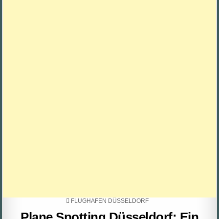
POSTED
FLUGHAFEN DÜSSELDORF
IN
Plane Spotting Düsseldorf: Ein