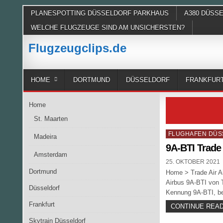
Skip
PLANESPOTTING DÜSSELDORF PARKHAUS
A380 DÜSS
to
WELCHE FLUGZEUGE SIND AM UNSICHERSTEN?
content
Flugzeugclips.de
HOME
DORTMUND
DÜSSELDORF
FRANKFUR
Home
St. Maarten
Posted
FLUGHAFEN DÜS
Madeira
in
9A-BTI Trade 
Amsterdam
PUBLISHED
25. OKTOBER 2021
DATE:
Dortmund
Home > Trade Air Air
Airbus 9A-BTI von T
Düsseldorf
Kennung 9A-BTI, be
Frankfurt
CONTINUE READI
Skytrain Düsseldorf