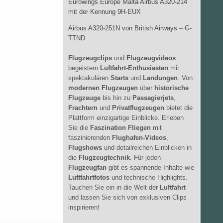
Eurowings Europe Malta Airbus A320-214
mit der Kennung 9H-EUX
Airbus A320-251N von British Airways – G-
TTND
Flugzeugclips
und
Flugzeugvideos
begeistern
Luftfahrt-Enthusiasten
mit
spektakulären
Starts
und
Landungen
. Von
modernen Flugzeugen
über
historische
Flugzeuge
bis hin zu
Passagierjets
,
Frachtern
und
Privatflugzeugen
bietet die
Plattform einzigartige Einblicke. Erleben
Sie die
Faszination Fliegen
mit
faszinierenden
Flughafen-Videos
,
Flugshows
und detailreichen Einblicken in
die
Flugzeugtechnik
. Für jeden
Flugzeugfan
gibt es spannende Inhalte wie
Luftfahrtfotos
und technische Highlights.
Tauchen Sie ein in die Welt der
Luftfahrt
und lassen Sie sich von exklusiven Clips
inspirieren!