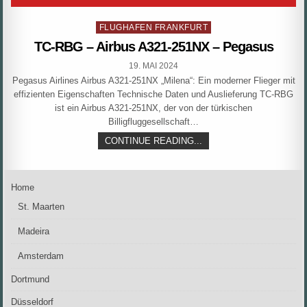
Posted
FLUGHAFEN FRANKFURT
in
TC-RBG – Airbus A321-251NX – Pegasus
PUBLISHED
19. MAI 2024
DATE:
Pegasus Airlines Airbus A321-251NX „Milena“: Ein moderner Flieger mit
effizienten Eigenschaften Technische Daten und Auslieferung TC-RBG
ist ein Airbus A321-251NX, der von der türkischen
Billigfluggesellschaft…
TC-
CONTINUE READING...
RBG
–
AIRBUS
A321-
Home
251NX
–
St. Maarten
PEGASUS
Madeira
Amsterdam
Dortmund
Düsseldorf