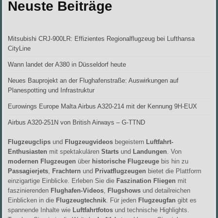
Neuste Beiträge
Mitsubishi CRJ-900LR: Effizientes Regionalflugzeug bei Lufthansa
CityLine
Wann landet der A380 in Düsseldorf heute
Neues Bauprojekt an der Flughafenstraße: Auswirkungen auf
Planespotting und Infrastruktur
Eurowings Europe Malta Airbus A320-214 mit der Kennung 9H-EUX
Airbus A320-251N von British Airways – G-TTND
Flugzeugclips
und
Flugzeugvideos
begeistern
Luftfahrt-
Enthusiasten
mit spektakulären
Starts
und
Landungen
. Von
modernen Flugzeugen
über
historische Flugzeuge
bis hin zu
Passagierjets
,
Frachtern
und
Privatflugzeugen
bietet die Plattform
einzigartige Einblicke. Erleben Sie die
Faszination Fliegen
mit
faszinierenden
Flughafen-Videos
,
Flugshows
und detailreichen
Einblicken in die
Flugzeugtechnik
. Für jeden
Flugzeugfan
gibt es
spannende Inhalte wie
Luftfahrtfotos
und technische Highlights.