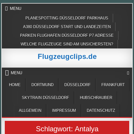
Skip
MENU
to
content
PLANESPOTTING DÜSSELDORF PARKHAUS
A380 DÜSSELDORF START UND LANDEZEITEN
PARKEN FLUGHAFEN DÜSSELDORF P7 ADRESSE
WELCHE FLUGZEUGE SIND AM UNSICHERSTEN?
Flugzeugclips.de
MENU
HOME
DORTMUND
DÜSSELDORF
FRANKFURT
SKYTRAIN DÜSSELDORF
HUBSCHRAUBER
ALLGEMEIN
IMPRESSUM
DATENSCHUTZ
Schlagwort:
Antalya