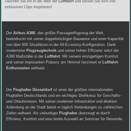
Tauchen Sie ein in die Welt der
Luftfahrt
und lassen Sie sich von
exklusiven Clips inspirieren!
Der
Airbus A380
, das größte Passagierflugzeug der Welt,
beeindruckt mit seiner doppelstöckigen Bauweise und einer Kapazität
von über 800 Sitzplätzen in der All-Economy-Konfiguration. Dank
modernster
Flugzeugtechnik
und seiner hohen Effizienz setzt der
A380 Maßstäbe in der
Luftfahrt
. Mit seinem einzigartigen Komfort
und seiner imposanten Präsenz am Himmel fasziniert er
Luftfahrt-
Enthusiasten
weltweit.
Der
Flughafen Düsseldorf
ist einer der größten internationalen
Flughäfen Deutschlands und ein wichtiges Drehkreuz für Geschäfts-
und Urlaubsreisen. Mit seiner modernen Infrastruktur und direkten
Anbindung an die Stadt bietet er täglich Verbindungen zu zahlreichen
Zielen weltweit. Als vielseitiger
Flughafen
überzeugt er durch
Effizienz, Komfort und eine breite Auswahl an Services für Reisende.