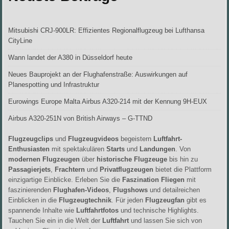
Mitsubishi CRJ-900LR: Effizientes Regionalflugzeug bei Lufthansa
CityLine
Wann landet der A380 in Düsseldorf heute
Neues Bauprojekt an der Flughafenstraße: Auswirkungen auf
Planespotting und Infrastruktur
Eurowings Europe Malta Airbus A320-214 mit der Kennung 9H-EUX
Airbus A320-251N von British Airways – G-TTND
Flugzeugclips
und
Flugzeugvideos
begeistern
Luftfahrt-
Enthusiasten
mit spektakulären
Starts
und
Landungen
. Von
modernen Flugzeugen
über
historische Flugzeuge
bis hin zu
Passagierjets
,
Frachtern
und
Privatflugzeugen
bietet die Plattform
einzigartige Einblicke. Erleben Sie die
Faszination Fliegen
mit
faszinierenden
Flughafen-Videos
,
Flugshows
und detailreichen
Einblicken in die
Flugzeugtechnik
. Für jeden
Flugzeugfan
gibt es
spannende Inhalte wie
Luftfahrtfotos
und technische Highlights.
Tauchen Sie ein in die Welt der
Luftfahrt
und lassen Sie sich von