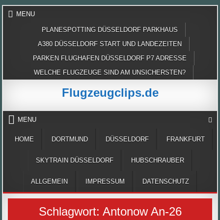
Skip
MENU
to
content
PLANESPOTTING DÜSSELDORF PARKHAUS
A380 DÜSSELDORF START UND LANDEZEITEN
PARKEN FLUGHAFEN DÜSSELDORF P7 ADRESSE
WELCHE FLUGZEUGE SIND AM UNSICHERSTEN?
Flugzeugclips.de
MENU
HOME
DORTMUND
DÜSSELDORF
FRANKFURT
SKYTRAIN DÜSSELDORF
HUBSCHRAUBER
ALLGEMEIN
IMPRESSUM
DATENSCHUTZ
Schlagwort:
Antonow An-26