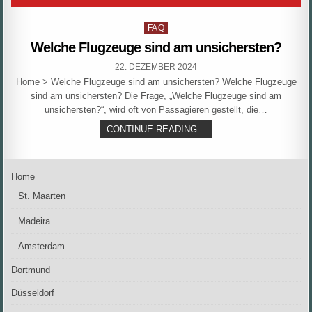
Posted
FAQ
in
Welche Flugzeuge sind am unsichersten?
PUBLISHED
22. DEZEMBER 2024
DATE:
Home > Welche Flugzeuge sind am unsichersten? Welche Flugzeuge
sind am unsichersten? Die Frage, „Welche Flugzeuge sind am
unsichersten?“, wird oft von Passagieren gestellt, die…
WELCHE
CONTINUE READING...
FLUGZEUGE
SIND
AM
UNSICHERSTEN?
Home
St. Maarten
Madeira
Amsterdam
Dortmund
Düsseldorf