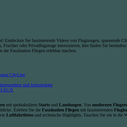
asten! Entdecken Sie faszinierende Videos von Flugzeugen, spannende C
, Frachter oder Privatflugzeuge interessieren, hier finden Sie beeindru
e die Faszination Fliegen erlebbar machen.
hansa CityLine
anespotting und Infrastruktur
 9H-EUX
ten
mit spektakulären
Starts
und
Landungen
. Von
modernen Flugze
nblicke. Erleben Sie die
Faszination Fliegen
mit faszinierenden
Flugha
 wie
Luftfahrtfotos
und technische Highlights. Tauchen Sie ein in die 