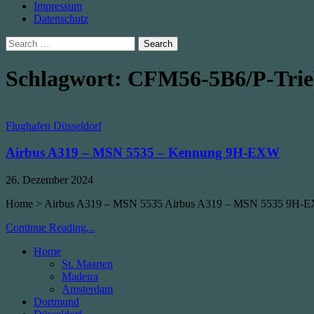
Impressum
Datenschutz
Search
for:
Schlagwort:
CFM56-5B6/P-Tri
Posted
Flughafen Düsseldorf
in
Airbus A319 – MSN 5535 – Kennung 9H-EXW
Published
26. Dezember 2024
Date:
Home > Airbus A319 – MSN 5535 Airbus A319 – MSN 5535 9H-EX
Airbus
Continue Reading...
A319
Home
–
St. Maarten
MSN
Madeira
5535
Amsterdam
–
Dortmund
Kennung