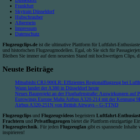
Düsseldorf
9H-
Frankfurt
EXW
Skytrain Düsseldorf
Hubschrauber
Allgemein
Impressum
Datenschutz
Flugzeugclips.de
ist die ultimative Plattform für Luftfahrt-Enthusi
und historischen Flugzeugmodellen. Egal, ob Sie sich für Passagierjets
Bleiben Sie immer auf dem neuesten Stand mit hochwertigen Clips, di
Neuste Beiträge
Mitsubishi CRJ-900LR: Effizientes Regionalflugzeug bei Luft
Wann landet der A380 in Düsseldorf heute
Neues Bauprojekt an der Flughafenstraße: Auswirkungen auf Pl
Eurowings Europe Malta Airbus A320-214 mit der Kennung
Airbus A320-251N von British Airways – G-TTND
Flugzeugclips
und
Flugzeugvideos
begeistern
Luftfahrt-Enthusias
Frachtern
und
Privatflugzeugen
bietet die Plattform einzigartige Ei
Flugzeugtechnik
. Für jeden
Flugzeugfan
gibt es spannende Inhalte
inspirieren!