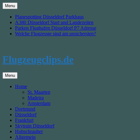
Skip
Menu
to
content
Planespotting Düsseldorf Parkhaus
A380 Düsseldorf Start und Landezeiten
Parken Flughafen Düsseldorf P7 Adresse
Welche Flugzeuge sind am unsichersten?
Flugzeugclips.de
Menu
Home
St. Maarten
Madeira
Amsterdam
Dortmund
Düsseldorf
Frankfurt
Skytrain Düsseldorf
Hubschrauber
Allgemein