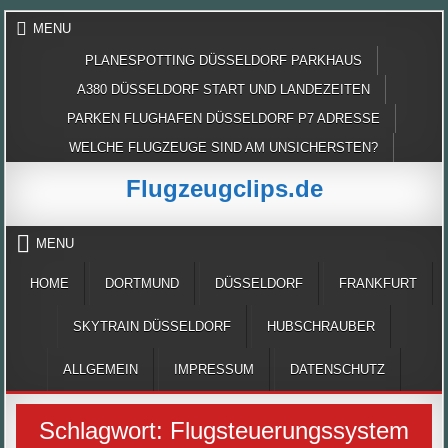
Skip
MENU
to
content
PLANESPOTTING DÜSSELDORF PARKHAUS
A380 DÜSSELDORF START UND LANDEZEITEN
PARKEN FLUGHAFEN DÜSSELDORF P7 ADRESSE
WELCHE FLUGZEUGE SIND AM UNSICHERSTEN?
Flugzeugclips.de
MENU
HOME
DORTMUND
DÜSSELDORF
FRANKFURT
SKYTRAIN DÜSSELDORF
HUBSCHRAUBER
ALLGEMEIN
IMPRESSUM
DATENSCHUTZ
Schlagwort:
Flugsteuerungssystem