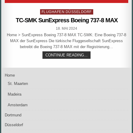
Posted
FLUGHAFEN DÜSSELDORF
in
TC-SMK SunExpress Boeing 737-8 MAX
PUBLISHED
18. MAI 2024
DATE:
Home > SunExpress Boeing 737-8 MAX TC-SMK: Eine Boeing 737-8
MAX der SunExpress Die türkische Fluggesellschaft SunExpress
betreibt die Boeing 737-8 MAX mit der Registrierung…
TC-
CONTINUE READING...
SMK
SUNEXPRESS
BOEING
737-
Home
8
MAX
St. Maarten
Madeira
Amsterdam
Dortmund
Düsseldorf