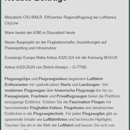
Mitsubishi CRJ-900LR: Effizientes Regionalflugzeug bei Lufthansa
CityLine
Wann landet der A380 in Düsseldorf heute
Neues Bauprojekt an der Flughafenstraße: Auswirkungen auf
Planespotting und Infrastruktur
Eurowings Europe Malta Airbus A320-214 mit der Kennung 9H-EUX
Airbus A320-251N von British Airways – G-TTND
Flugzeugclips
und
Flugzeugvideos
begeistern
Luftfahrt-
Enthusiasten
mit spektakulären
Starts
und
Landungen
. Von
modernen Flugzeugen
über
historische Flugzeuge
bis hin zu
Passagierjets
,
Frachtern
und
Privatflugzeugen
bietet die Plattform
einzigartige Einblicke. Erleben Sie die
Faszination Fliegen
mit
faszinierenden
Flughafen-Videos
,
Flugshows
und detailreichen
Einblicken in die
Flugzeugtechnik
. Für jeden
Flugzeugfan
gibt es
spannende Inhalte wie
Luftfahrtfotos
und technische Highlights.
Tauchen Sie ein in die Welt der
Luftfahrt
und lassen Sie sich von