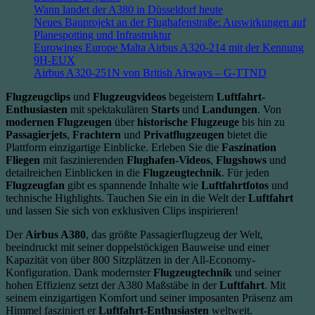
Wann landet der A380 in Düsseldorf heute
Neues Bauprojekt an der Flughafenstraße: Auswirkungen auf
Planespotting und Infrastruktur
Eurowings Europe Malta Airbus A320-214 mit der Kennung
9H-EUX
Airbus A320-251N von British Airways – G-TTND
Flugzeugclips
und
Flugzeugvideos
begeistern
Luftfahrt-
Enthusiasten
mit spektakulären
Starts
und
Landungen
. Von
modernen Flugzeugen
über
historische Flugzeuge
bis hin zu
Passagierjets
,
Frachtern
und
Privatflugzeugen
bietet die
Plattform einzigartige Einblicke. Erleben Sie die
Faszination
Fliegen
mit faszinierenden
Flughafen-Videos
,
Flugshows
und
detailreichen Einblicken in die
Flugzeugtechnik
. Für jeden
Flugzeugfan
gibt es spannende Inhalte wie
Luftfahrtfotos
und
technische Highlights. Tauchen Sie ein in die Welt der
Luftfahrt
und lassen Sie sich von exklusiven Clips inspirieren!
Der
Airbus A380
, das größte Passagierflugzeug der Welt,
beeindruckt mit seiner doppelstöckigen Bauweise und einer
Kapazität von über 800 Sitzplätzen in der All-Economy-
Konfiguration. Dank modernster
Flugzeugtechnik
und seiner
hohen Effizienz setzt der A380 Maßstäbe in der
Luftfahrt
. Mit
seinem einzigartigen Komfort und seiner imposanten Präsenz am
Himmel fasziniert er
Luftfahrt-Enthusiasten
weltweit.