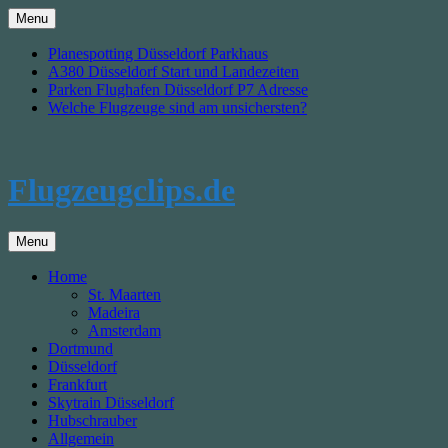
Skip
Menu
to
content
Planespotting Düsseldorf Parkhaus
A380 Düsseldorf Start und Landezeiten
Parken Flughafen Düsseldorf P7 Adresse
Welche Flugzeuge sind am unsichersten?
Flugzeugclips.de
Menu
Home
St. Maarten
Madeira
Amsterdam
Dortmund
Düsseldorf
Frankfurt
Skytrain Düsseldorf
Hubschrauber
Allgemein