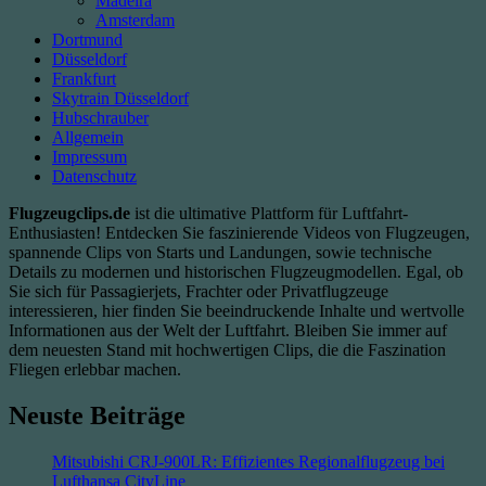
Madeira
737-
Amsterdam
8
Dortmund
MAX
Düsseldorf
Frankfurt
Skytrain Düsseldorf
Hubschrauber
Allgemein
Impressum
Datenschutz
Flugzeugclips.de
ist die ultimative Plattform für Luftfahrt-
Enthusiasten! Entdecken Sie faszinierende Videos von Flugzeugen,
spannende Clips von Starts und Landungen, sowie technische
Details zu modernen und historischen Flugzeugmodellen. Egal, ob
Sie sich für Passagierjets, Frachter oder Privatflugzeuge
interessieren, hier finden Sie beeindruckende Inhalte und wertvolle
Informationen aus der Welt der Luftfahrt. Bleiben Sie immer auf
dem neuesten Stand mit hochwertigen Clips, die die Faszination
Fliegen erlebbar machen.
Neuste Beiträge
Mitsubishi CRJ-900LR: Effizientes Regionalflugzeug bei
Lufthansa CityLine