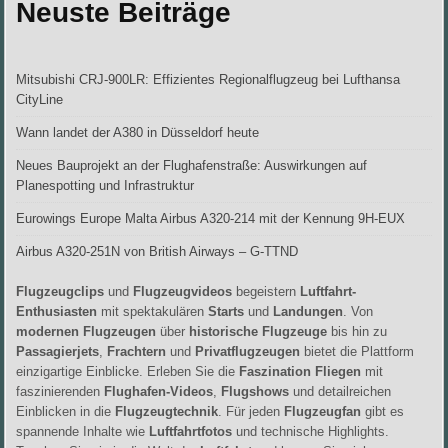
Neuste Beiträge
Mitsubishi CRJ-900LR: Effizientes Regionalflugzeug bei Lufthansa
CityLine
Wann landet der A380 in Düsseldorf heute
Neues Bauprojekt an der Flughafenstraße: Auswirkungen auf
Planespotting und Infrastruktur
Eurowings Europe Malta Airbus A320-214 mit der Kennung 9H-EUX
Airbus A320-251N von British Airways – G-TTND
Flugzeugclips
und
Flugzeugvideos
begeistern
Luftfahrt-
Enthusiasten
mit spektakulären
Starts
und
Landungen
. Von
modernen Flugzeugen
über
historische Flugzeuge
bis hin zu
Passagierjets
,
Frachtern
und
Privatflugzeugen
bietet die Plattform
einzigartige Einblicke. Erleben Sie die
Faszination Fliegen
mit
faszinierenden
Flughafen-Videos
,
Flugshows
und detailreichen
Einblicken in die
Flugzeugtechnik
. Für jeden
Flugzeugfan
gibt es
spannende Inhalte wie
Luftfahrtfotos
und technische Highlights.