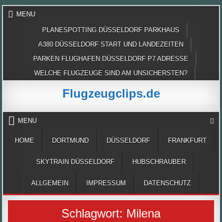
Skip
MENU
to
content
PLANESPOTTING DÜSSELDORF PARKHAUS
A380 DÜSSELDORF START UND LANDEZEITEN
PARKEN FLUGHAFEN DÜSSELDORF P7 ADRESSE
WELCHE FLUGZEUGE SIND AM UNSICHERSTEN?
Flugzeugclips.de
MENU
HOME
DORTMUND
DÜSSELDORF
FRANKFURT
SKYTRAIN DÜSSELDORF
HUBSCHRAUBER
ALLGEMEIN
IMPRESSUM
DATENSCHUTZ
Schlagwort:
Milena