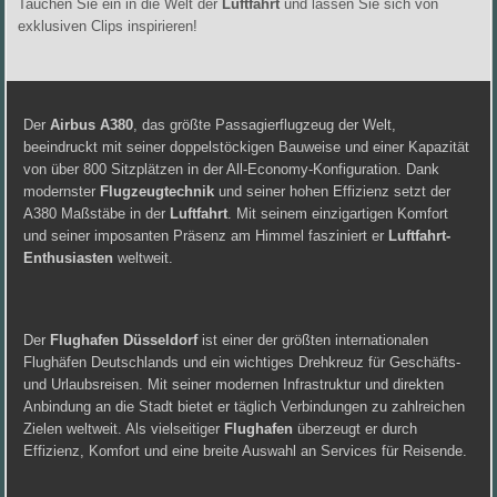
Tauchen Sie ein in die Welt der
Luftfahrt
und lassen Sie sich von
exklusiven Clips inspirieren!
Der
Airbus A380
, das größte Passagierflugzeug der Welt,
beeindruckt mit seiner doppelstöckigen Bauweise und einer Kapazität
von über 800 Sitzplätzen in der All-Economy-Konfiguration. Dank
modernster
Flugzeugtechnik
und seiner hohen Effizienz setzt der
A380 Maßstäbe in der
Luftfahrt
. Mit seinem einzigartigen Komfort
und seiner imposanten Präsenz am Himmel fasziniert er
Luftfahrt-
Enthusiasten
weltweit.
Der
Flughafen Düsseldorf
ist einer der größten internationalen
Flughäfen Deutschlands und ein wichtiges Drehkreuz für Geschäfts-
und Urlaubsreisen. Mit seiner modernen Infrastruktur und direkten
Anbindung an die Stadt bietet er täglich Verbindungen zu zahlreichen
Zielen weltweit. Als vielseitiger
Flughafen
überzeugt er durch
Effizienz, Komfort und eine breite Auswahl an Services für Reisende.