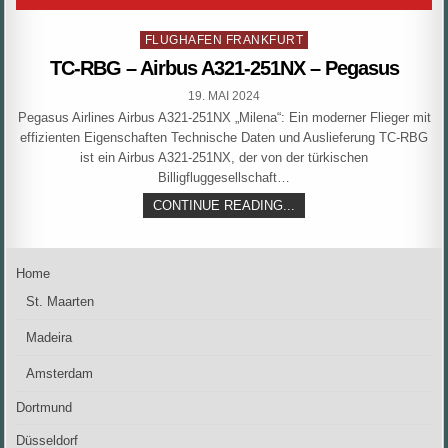
Posted
FLUGHAFEN FRANKFURT
in
TC-RBG – Airbus A321-251NX – Pegasus
PUBLISHED
19. MAI 2024
DATE:
Pegasus Airlines Airbus A321-251NX „Milena“: Ein moderner Flieger mit
effizienten Eigenschaften Technische Daten und Auslieferung TC-RBG
ist ein Airbus A321-251NX, der von der türkischen
Billigfluggesellschaft…
TC-
CONTINUE READING...
RBG
–
AIRBUS
A321-
Home
251NX
–
St. Maarten
PEGASUS
Madeira
Amsterdam
Dortmund
Düsseldorf