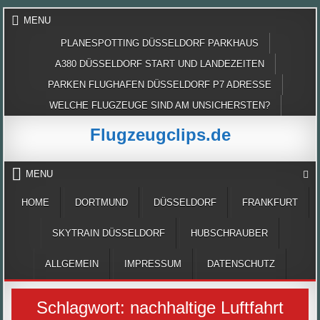
Skip
MENU
to
content
PLANESPOTTING DÜSSELDORF PARKHAUS
A380 DÜSSELDORF START UND LANDEZEITEN
PARKEN FLUGHAFEN DÜSSELDORF P7 ADRESSE
WELCHE FLUGZEUGE SIND AM UNSICHERSTEN?
Flugzeugclips.de
MENU
HOME
DORTMUND
DÜSSELDORF
FRANKFURT
SKYTRAIN DÜSSELDORF
HUBSCHRAUBER
ALLGEMEIN
IMPRESSUM
DATENSCHUTZ
Schlagwort:
nachhaltige Luftfahrt