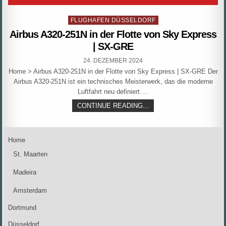
Posted
FLUGHAFEN DÜSSELDORF
in
Airbus A320-251N in der Flotte von Sky Express
| SX-GRE
PUBLISHED
24. DEZEMBER 2024
DATE:
Home > Airbus A320-251N in der Flotte von Sky Express | SX-GRE Der
Airbus A320-251N ist ein technisches Meisterwerk, das die moderne
Luftfahrt neu definiert….
AIRBUS
CONTINUE READING...
A320-
251N
IN
DER
Home
FLOTTE
VON
St. Maarten
SKY
EXPRESS
Madeira
|
SX-
GRE
Amsterdam
Dortmund
Düsseldorf