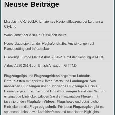
Neuste Beiträge
Mitsubishi CRJ-900LR: Effizientes Regionalflugzeug bei Lufthansa
CityLine
Wann landet der A380 in Düsseldorf heute
Neues Bauprojekt an der Flughafenstraße: Auswirkungen auf
Planespotting und Infrastruktur
Eurowings Europe Malta Airbus A320-214 mit der Kennung 9H-EUX
Airbus A320-251N von British Airways – G-TTND
Flugzeugclips
und
Flugzeugvideos
begeistern
Luftfahrt-
Enthusiasten
mit spektakulären
Starts
und
Landungen
. Von
modernen Flugzeugen
über
historische Flugzeuge
bis hin zu
Passagierjets
,
Frachtern
und
Privatflugzeugen
bietet die Plattform
einzigartige Einblicke. Erleben Sie die
Faszination Fliegen
mit
faszinierenden
Flughafen-Videos
,
Flugshows
und detailreichen
Einblicken in die
Flugzeugtechnik
. Für jeden
Flugzeugfan
gibt es
spannende Inhalte wie
Luftfahrtfotos
und technische Highlights.