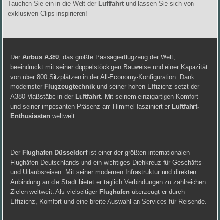
Tauchen Sie ein in die Welt der
Luftfahrt
und lassen Sie sich von
exklusiven Clips inspirieren!
Der
Airbus A380
, das größte Passagierflugzeug der Welt,
beeindruckt mit seiner doppelstöckigen Bauweise und einer Kapazität
von über 800 Sitzplätzen in der All-Economy-Konfiguration. Dank
modernster
Flugzeugtechnik
und seiner hohen Effizienz setzt der
A380 Maßstäbe in der
Luftfahrt
. Mit seinem einzigartigen Komfort
und seiner imposanten Präsenz am Himmel fasziniert er
Luftfahrt-
Enthusiasten
weltweit.
Der
Flughafen Düsseldorf
ist einer der größten internationalen
Flughäfen Deutschlands und ein wichtiges Drehkreuz für Geschäfts-
und Urlaubsreisen. Mit seiner modernen Infrastruktur und direkten
Anbindung an die Stadt bietet er täglich Verbindungen zu zahlreichen
Zielen weltweit. Als vielseitiger
Flughafen
überzeugt er durch
Effizienz, Komfort und eine breite Auswahl an Services für Reisende.