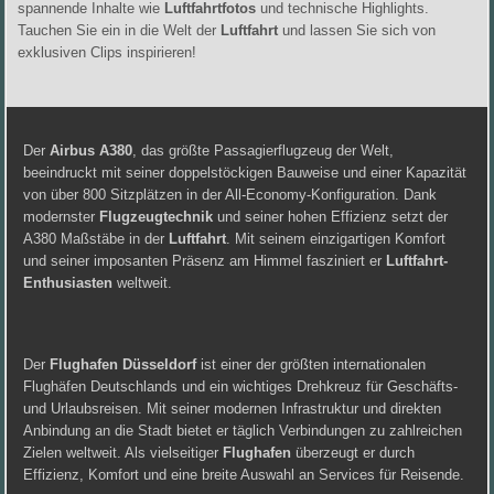
spannende Inhalte wie
Luftfahrtfotos
und technische Highlights.
Tauchen Sie ein in die Welt der
Luftfahrt
und lassen Sie sich von
exklusiven Clips inspirieren!
Der
Airbus A380
, das größte Passagierflugzeug der Welt,
beeindruckt mit seiner doppelstöckigen Bauweise und einer Kapazität
von über 800 Sitzplätzen in der All-Economy-Konfiguration. Dank
modernster
Flugzeugtechnik
und seiner hohen Effizienz setzt der
A380 Maßstäbe in der
Luftfahrt
. Mit seinem einzigartigen Komfort
und seiner imposanten Präsenz am Himmel fasziniert er
Luftfahrt-
Enthusiasten
weltweit.
Der
Flughafen Düsseldorf
ist einer der größten internationalen
Flughäfen Deutschlands und ein wichtiges Drehkreuz für Geschäfts-
und Urlaubsreisen. Mit seiner modernen Infrastruktur und direkten
Anbindung an die Stadt bietet er täglich Verbindungen zu zahlreichen
Zielen weltweit. Als vielseitiger
Flughafen
überzeugt er durch
Effizienz, Komfort und eine breite Auswahl an Services für Reisende.