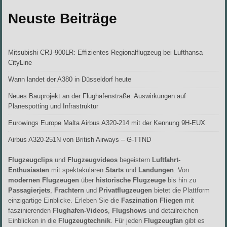
Neuste Beiträge
Mitsubishi CRJ-900LR: Effizientes Regionalflugzeug bei Lufthansa
CityLine
Wann landet der A380 in Düsseldorf heute
Neues Bauprojekt an der Flughafenstraße: Auswirkungen auf
Planespotting und Infrastruktur
Eurowings Europe Malta Airbus A320-214 mit der Kennung 9H-EUX
Airbus A320-251N von British Airways – G-TTND
Flugzeugclips
und
Flugzeugvideos
begeistern
Luftfahrt-
Enthusiasten
mit spektakulären
Starts
und
Landungen
. Von
modernen Flugzeugen
über
historische Flugzeuge
bis hin zu
Passagierjets
,
Frachtern
und
Privatflugzeugen
bietet die Plattform
einzigartige Einblicke. Erleben Sie die
Faszination Fliegen
mit
faszinierenden
Flughafen-Videos
,
Flugshows
und detailreichen
Einblicken in die
Flugzeugtechnik
. Für jeden
Flugzeugfan
gibt es