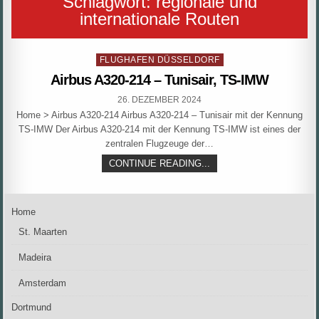
Schlagwort:
regionale und
internationale Routen
Posted
FLUGHAFEN DÜSSELDORF
in
Airbus A320-214 – Tunisair, TS-IMW
PUBLISHED
26. DEZEMBER 2024
DATE:
Home > Airbus A320-214 Airbus A320-214 – Tunisair mit der Kennung
TS-IMW Der Airbus A320-214 mit der Kennung TS-IMW ist eines der
zentralen Flugzeuge der…
AIRBUS
CONTINUE READING...
A320-
214
–
TUNISAIR,
Home
TS-
IMW
St. Maarten
Madeira
Amsterdam
Dortmund