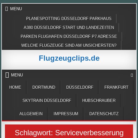
Skip
MENU
to
content
PLANESPOTTING DÜSSELDORF PARKHAUS
A380 DÜSSELDORF START UND LANDEZEITEN
PARKEN FLUGHAFEN DÜSSELDORF P7 ADRESSE
WELCHE FLUGZEUGE SIND AM UNSICHERSTEN?
Flugzeugclips.de
MENU
HOME
DORTMUND
DÜSSELDORF
FRANKFURT
SKYTRAIN DÜSSELDORF
HUBSCHRAUBER
ALLGEMEIN
IMPRESSUM
DATENSCHUTZ
Schlagwort:
Serviceverbesserung