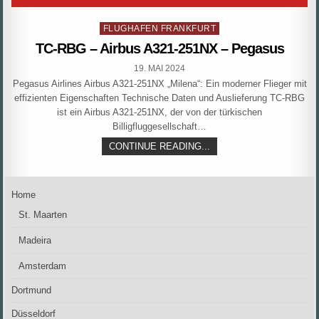
Posted
FLUGHAFEN FRANKFURT
in
TC-RBG – Airbus A321-251NX – Pegasus
PUBLISHED
19. MAI 2024
DATE:
Pegasus Airlines Airbus A321-251NX „Milena“: Ein moderner Flieger mit
effizienten Eigenschaften Technische Daten und Auslieferung TC-RBG
ist ein Airbus A321-251NX, der von der türkischen
Billigfluggesellschaft…
TC-
CONTINUE READING...
RBG
–
AIRBUS
A321-
Home
251NX
–
St. Maarten
PEGASUS
Madeira
Amsterdam
Dortmund
Düsseldorf