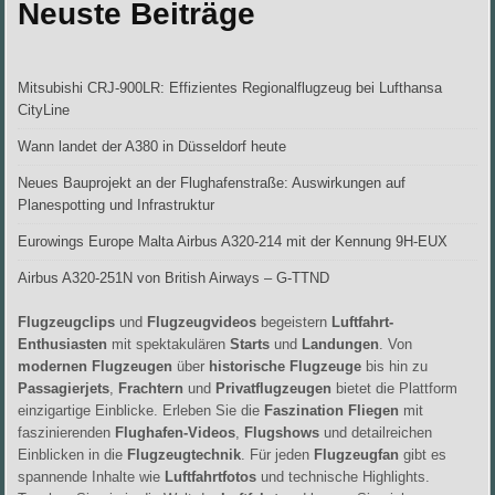
Neuste Beiträge
Mitsubishi CRJ-900LR: Effizientes Regionalflugzeug bei Lufthansa
CityLine
Wann landet der A380 in Düsseldorf heute
Neues Bauprojekt an der Flughafenstraße: Auswirkungen auf
Planespotting und Infrastruktur
Eurowings Europe Malta Airbus A320-214 mit der Kennung 9H-EUX
Airbus A320-251N von British Airways – G-TTND
Flugzeugclips
und
Flugzeugvideos
begeistern
Luftfahrt-
Enthusiasten
mit spektakulären
Starts
und
Landungen
. Von
modernen Flugzeugen
über
historische Flugzeuge
bis hin zu
Passagierjets
,
Frachtern
und
Privatflugzeugen
bietet die Plattform
einzigartige Einblicke. Erleben Sie die
Faszination Fliegen
mit
faszinierenden
Flughafen-Videos
,
Flugshows
und detailreichen
Einblicken in die
Flugzeugtechnik
. Für jeden
Flugzeugfan
gibt es
spannende Inhalte wie
Luftfahrtfotos
und technische Highlights.