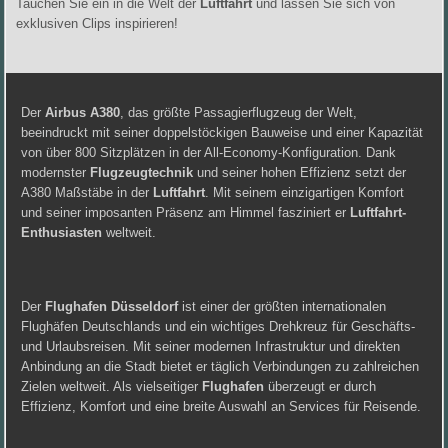
Tauchen Sie ein in die Welt der
Luftfahrt
und lassen Sie sich von
exklusiven Clips inspirieren!
Der
Airbus A380
, das größte Passagierflugzeug der Welt,
beeindruckt mit seiner doppelstöckigen Bauweise und einer Kapazität
von über 800 Sitzplätzen in der All-Economy-Konfiguration. Dank
modernster
Flugzeugtechnik
und seiner hohen Effizienz setzt der
A380 Maßstäbe in der
Luftfahrt
. Mit seinem einzigartigen Komfort
und seiner imposanten Präsenz am Himmel fasziniert er
Luftfahrt-
Enthusiasten
weltweit.
Der
Flughafen Düsseldorf
ist einer der größten internationalen
Flughäfen Deutschlands und ein wichtiges Drehkreuz für Geschäfts-
und Urlaubsreisen. Mit seiner modernen Infrastruktur und direkten
Anbindung an die Stadt bietet er täglich Verbindungen zu zahlreichen
Zielen weltweit. Als vielseitiger
Flughafen
überzeugt er durch
Effizienz, Komfort und eine breite Auswahl an Services für Reisende.