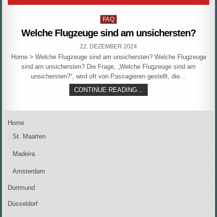
Posted
FAQ
in
Welche Flugzeuge sind am unsichersten?
PUBLISHED
22. DEZEMBER 2024
DATE:
Home > Welche Flugzeuge sind am unsichersten? Welche Flugzeuge
sind am unsichersten? Die Frage, „Welche Flugzeuge sind am
unsichersten?“, wird oft von Passagieren gestellt, die…
WELCHE
CONTINUE READING...
FLUGZEUGE
SIND
AM
UNSICHERSTEN?
Home
St. Maarten
Madeira
Amsterdam
Dortmund
Düsseldorf