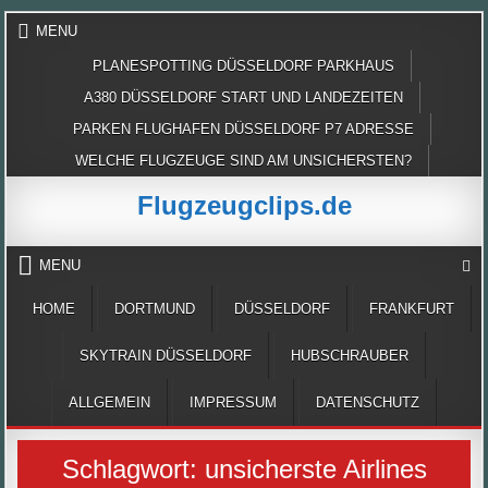
Skip
MENU
to
content
PLANESPOTTING DÜSSELDORF PARKHAUS
A380 DÜSSELDORF START UND LANDEZEITEN
PARKEN FLUGHAFEN DÜSSELDORF P7 ADRESSE
WELCHE FLUGZEUGE SIND AM UNSICHERSTEN?
Flugzeugclips.de
MENU
HOME
DORTMUND
DÜSSELDORF
FRANKFURT
SKYTRAIN DÜSSELDORF
HUBSCHRAUBER
ALLGEMEIN
IMPRESSUM
DATENSCHUTZ
Schlagwort:
unsicherste Airlines