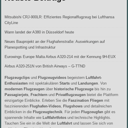
Mitsubishi CRJ-900LR: Effizientes Regionalflugzeug bei Lufthansa
CityLine
Wann landet der A380 in Düsseldorf heute
Neues Bauprojekt an der Flughafenstraße: Auswirkungen auf
Planespotting und Infrastruktur
Eurowings Europe Malta Airbus A320-214 mit der Kennung 9H-EUX
Airbus A320-251N von British Airways – G-TTND
Flugzeugclips
und
Flugzeugvideos
begeistern
Luftfahrt-
Enthusiasten
mit spektakulären
Starts
und
Landungen
. Von
modernen Flugzeugen
über
historische Flugzeuge
bis hin zu
Passagierjets
,
Frachtern
und
Privatflugzeugen
bietet die Plattform
einzigartige Einblicke. Erleben Sie die
Faszination Fliegen
mit
faszinierenden
Flughafen-Videos
,
Flugshows
und detailreichen
Einblicken in die
Flugzeugtechnik
. Für jeden
Flugzeugfan
gibt es
spannende Inhalte wie
Luftfahrtfotos
und technische Highlights.
Tauchen Sie ein in die Welt der
Luftfahrt
und lassen Sie sich von