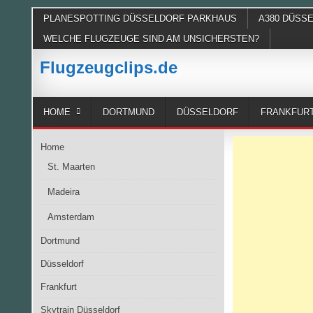
Skip
PLANESPOTTING DÜSSELDORF PARKHAUS
A380 DÜSS
to
WELCHE FLUGZEUGE SIND AM UNSICHERSTEN?
content
Flugzeugclips.de
HOME
DORTMUND
DÜSSELDORF
FRANKFUR
Home
St. Maarten
Madeira
Amsterdam
Dortmund
Düsseldorf
Frankfurt
Skytrain Düsseldorf