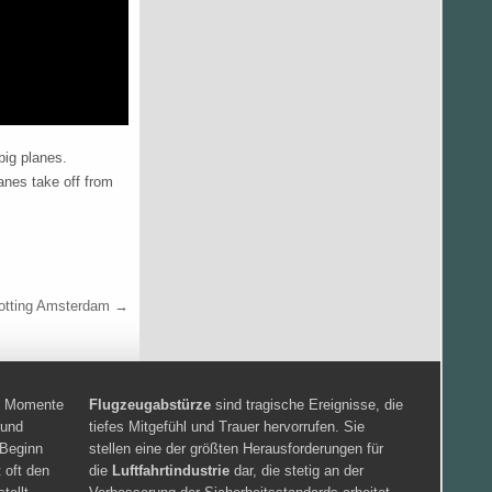
big planes.
anes take off from
otting Amsterdam →
en Momente
Flugzeugabstürze
sind tragische Ereignisse, die
 und
tiefes Mitgefühl und Trauer hervorrufen. Sie
 Beginn
stellen eine der größten Herausforderungen für
 oft den
die
Luftfahrtindustrie
dar, die stetig an der