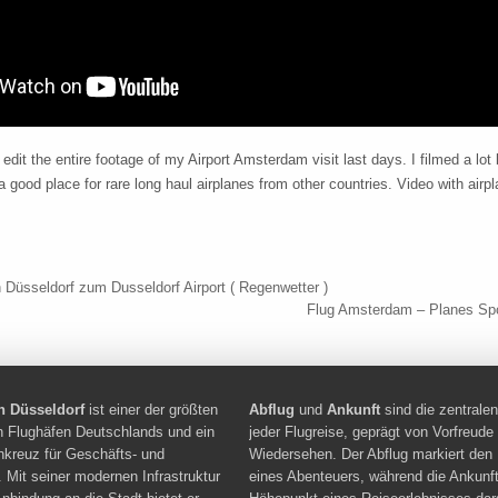
 edit the entire footage of my Airport Amsterdam visit last days. I filmed a lot 
good place for rare long haul airplanes from other countries. Video with airpl
navigation
Düsseldorf zum Dusseldorf Airport ( Regenwetter )
Flug Amsterdam – Planes Sp
n Düsseldorf
ist einer der größten
Abflug
und
Ankunft
sind die zentral
en Flughäfen Deutschlands und ein
jeder Flugreise, geprägt von Vorfreude
hkreuz für Geschäfts- und
Wiedersehen. Der Abflug markiert den
. Mit seiner modernen Infrastruktur
eines Abenteuers, während die Ankunft