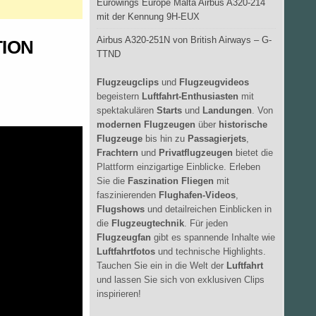
Eurowings Europe Malta Airbus A320-214
mit der Kennung 9H-EUX
Airbus A320-251N von British Airways – G-
TION
TTND
Flugzeugclips
und
Flugzeugvideos
begeistern
Luftfahrt-Enthusiasten
mit
spektakulären
Starts
und
Landungen
. Von
modernen Flugzeugen
über
historische
Flugzeuge
bis hin zu
Passagierjets
,
Frachtern
und
Privatflugzeugen
bietet die
Plattform einzigartige Einblicke. Erleben
Sie die
Faszination Fliegen
mit
faszinierenden
Flughafen-Videos
,
Flugshows
und detailreichen Einblicken in
die
Flugzeugtechnik
. Für jeden
Flugzeugfan
gibt es spannende Inhalte wie
Luftfahrtfotos
und technische Highlights.
Tauchen Sie ein in die Welt der
Luftfahrt
und lassen Sie sich von exklusiven Clips
inspirieren!