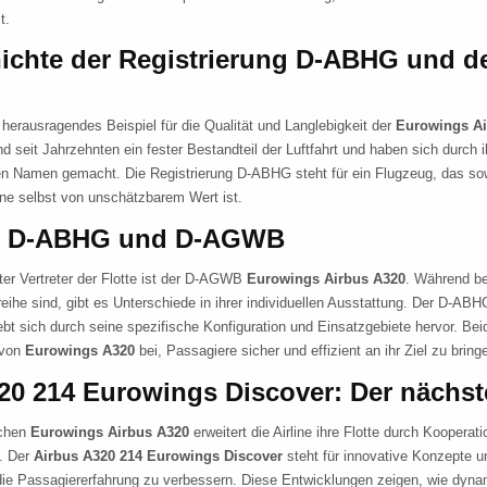
t.
ichte der Registrierung D-ABHG und de
herausragendes Beispiel für die Qualität und Langlebigkeit der
Eurowings Ai
d seit Jahrzehnten ein fester Bestandteil der Luftfahrt und haben sich durch 
en Namen gemacht. Die Registrierung D-ABHG steht für ein Flugzeug, das so
line selbst von unschätzbarem Wert ist.
h: D-ABHG und D-AGWB
ter Vertreter der Flotte ist der D-AGWB
Eurowings Airbus A320
. Während be
reihe sind, gibt es Unterschiede in ihrer individuellen Ausstattung. Der D-AB
bt sich durch seine spezifische Konfiguration und Einsatzgebiete hervor. Bei
 von
Eurowings A320
bei, Passagiere sicher und effizient an ihr Ziel zu bring
20 214 Eurowings Discover: Der nächste
schen
Eurowings Airbus A320
erweitert die Airline ihre Flotte durch Kooperat
. Der
Airbus A320 214 Eurowings Discover
steht für innovative Konzepte 
die Passagiererfahrung zu verbessern. Diese Entwicklungen zeigen, wie dyna