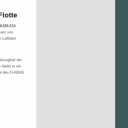
lotte
A320-214
satz von
 Luftfahrt.
ässigkeit der
bleibt er ein
acht den D-ABHG