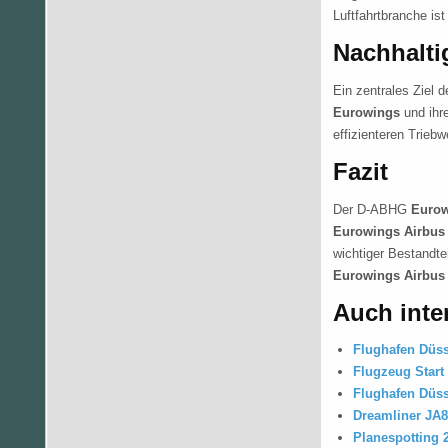
Luftfahrtbranche is
Nachhalti
Ein zentrales Ziel 
Eurowings
und ihre
effizienteren Triebw
Fazit
Der D-ABHG
Eurow
Eurowings Airbus
wichtiger Bestandte
Eurowings Airbus
Auch inte
Flughafen Düsse
Flugzeug Start
Flughafen Düss
Dreamliner JA8
Planespotting 