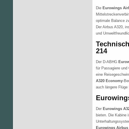
Die
Eurowings Air
Mittelstreckenverbi
optimale Balance zw
Der Airbus A320, i
und Umweltfreundlic
Technisch
214
Der D-ABHG
Eurow
für Passagiere und
eine Reisegeschwind
A320 Economy
-Be
auch längere Flüge 
Eurowings
Der
Eurowings A3
bieten. Die Kabine i
Unterhaltungssyst
Eurowings Airbus