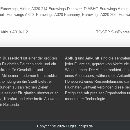
 Eurowings
,
Airbus A320 214 Eurowings Discover
,
D-ABHG Eurowings Airbus 
orf
,
Eurowings A320
,
Eurowings A320 Economy
,
Eurowings A320-200
,
Eurowi
navigation
Airbus A319-112
TC-SEP SunExpress
n Düsseldorf
ist einer der größten
Abflug
und
Ankunft
sind die zentral
en Flughäfen Deutschlands und ein
jeder Flugreise, geprägt von Vorfreude
hkreuz für Geschäfts- und
Wiedersehen. Der Abflug markiert den
. Mit seiner modernen Infrastruktur
eines Abenteuers, während die Ankunft
nbindung an die Stadt bietet er
Höhepunkt eines Reiseerlebnisses dars
ndungen zu zahlreichen Zielen
Flughäfen weltweit verbinden diese be
vielseitiger
Flughafen
überzeugt er
Ereignisse mit präziser Organisation u
nz, Komfort und eine breite Auswahl
modernster Technologie.
ür Reisende.
Copyright © 2026 Flugzeugclips.de