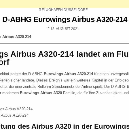
POSTED
FLUGHAFEN DÜSSELDORF
IN
D-ABHG Eurowings Airbus A320-214
PUBLISHED
18. AUGUST 2021
DATE:
 Airbus A320-214
gs Airbus A320-214 landet am Fl
orf
eldorf sorgte der D-ABHG
Eurowings Airbus A320-214
für einen unvergessl
eifen sicher landete. Dieses Ereignis war ein weiteres Kapitel in der Erfolgs
lotte, die eine zentrale Rolle im Streckennetz der Airline spielt. Der D-ABHG
E
der modernen
Eurowings Airbus A320
-Familie, die für ihre Zuverlässigkeit un
Airbus A320-214
tung des Airbus A320 in der Eurowings