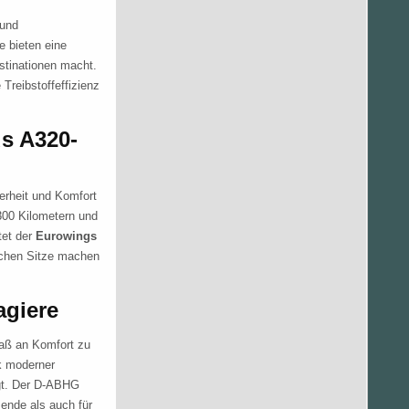
 und
e bieten eine
stinationen macht.
 Treibstoffeffizienz
s A320-
erheit und Komfort
300 Kilometern und
tet der
Eurowings
schen Sitze machen
agiere
Maß an Komfort zu
nk moderner
gt. Der D-ABHG
sende als auch für