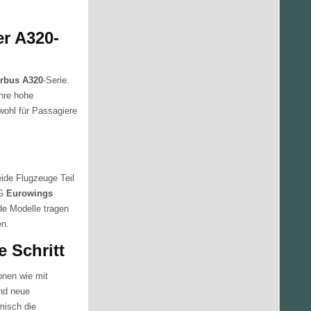
r A320-
rbus A320
-Serie.
ihre hohe
wohl für Passagiere
ide Flugzeuge Teil
HG
Eurowings
de Modelle tragen
en.
 Schritt
ionen wie mit
und neue
misch die