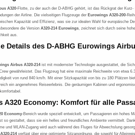
bus A320
-Flotte, zu der auch der D-ABHG gehört, ist das Rückgrat der Kurz-
ndungen der Airline. Die vielseitigen Flugzeuge der
Eurowings A320-200
-Reih
ischen Kapazität und Effizienz, was sie zur idealen Wahl für europäische De
nsbesondere die Version
A320-214 Eurowings
, zeichnet sich durch seine hohe
hkeit aus.
e Details des D-ABHG Eurowings Airbu
ings Airbus A320-214
ist mit modernster Technologie ausgestattet, die Sich
 Crew gewährleistet. Das Flugzeug hat eine maximale Reichweite von etwa 6.
igkeit von rund 840 km/h. Mit einer Sitzkapazität von bis zu 180 Plätzen bie
reich ein angenehmes Reiseerlebnis. Die geräumigen Kabinen und ergonomi
komfortabel.
 A320 Economy: Komfort für alle Pass
20 Economy
-Bereich wurde speziell entwickelt, um Passagieren ein hohes 
st so gestaltet, dass sie ein helles und freundliches Ambiente vermittelt. Da
eme und WLAN-Zugang wird auch während des Fluges für Abwechslung gesor
 A320-214
verfügt über eine optimierte Sitzanordnung, die sowohl für Alleinrei