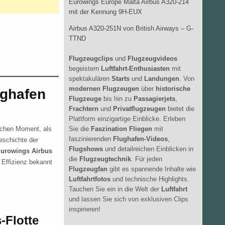
Eurowings Europe Malta Airbus A320-214
mit der Kennung 9H-EUX
Airbus A320-251N von British Airways – G-
TTND
Flugzeugclips
und
Flugzeugvideos
begeistern
Luftfahrt-Enthusiasten
mit
spektakulären
Starts
und
Landungen
. Von
modernen Flugzeugen
über
historische
ughafen
Flugzeuge
bis hin zu
Passagierjets
,
Frachtern
und
Privatflugzeugen
bietet die
Plattform einzigartige Einblicke. Erleben
Sie die
Faszination Fliegen
mit
ichen Moment, als
faszinierenden
Flughafen-Videos
,
geschichte der
Flugshows
und detailreichen Einblicken in
urowings Airbus
die
Flugzeugtechnik
. Für jeden
d Effizienz bekannt
Flugzeugfan
gibt es spannende Inhalte wie
Luftfahrtfotos
und technische Highlights.
Tauchen Sie ein in die Welt der
Luftfahrt
und lassen Sie sich von exklusiven Clips
inspirieren!
-Flotte