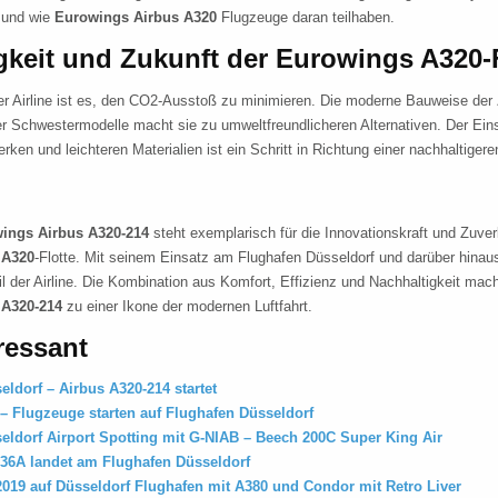
t und wie
Eurowings Airbus A320
Flugzeuge daran teilhaben.
gkeit und Zukunft der Eurowings A320-F
der Airline ist es, den CO2-Ausstoß zu minimieren. Die moderne Bauweise der
r Schwestermodelle macht sie zu umweltfreundlicheren Alternativen. Der Ein
erken und leichteren Materialien ist ein Schritt in Richtung einer nachhaltigeren
ings Airbus A320-214
steht exemplarisch für die Innovationskraft und Zuverl
 A320
-Flotte. Mit seinem Einsatz am Flughafen Düsseldorf und darüber hinaus 
il der Airline. Die Kombination aus Komfort, Effizienz und Nachhaltigkeit m
 A320-214
zu einer Ikone der modernen Luftfahrt.
ressant
ldorf – Airbus A320-214 startet
 – Flugzeuge starten auf Flughafen Düsseldorf
eldorf Airport Spotting mit G-NIAB – Beech 200C Super King Air
36A landet am Flughafen Düsseldorf
2019 auf Düsseldorf Flughafen mit A380 und Condor mit Retro Liver