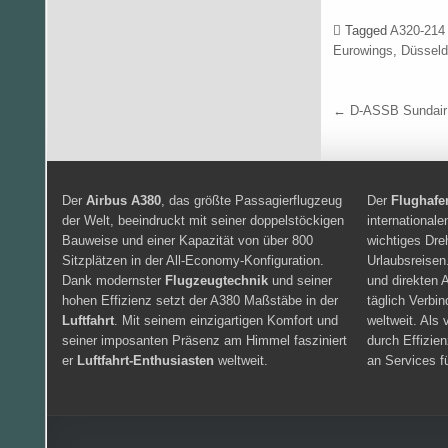
Tagged
A320-214
Eurowings
,
Düsseld
Beitrags
← D-ASSB Sundair 
Der
Airbus A380
, das größte Passagierflugzeug
Der
Flughafe
der Welt, beeindruckt mit seiner doppelstöckigen
international
Bauweise und einer Kapazität von über 800
wichtiges Dre
Sitzplätzen in der All-Economy-Konfiguration.
Urlaubsreisen
Dank modernster
Flugzeugtechnik
und seiner
und direkten A
hohen Effizienz setzt der A380 Maßstäbe in der
täglich Verbi
Luftfahrt
. Mit seinem einzigartigen Komfort und
weltweit. Als 
seiner imposanten Präsenz am Himmel fasziniert
durch Effizie
er
Luftfahrt-Enthusiasten
weltweit.
an Services f