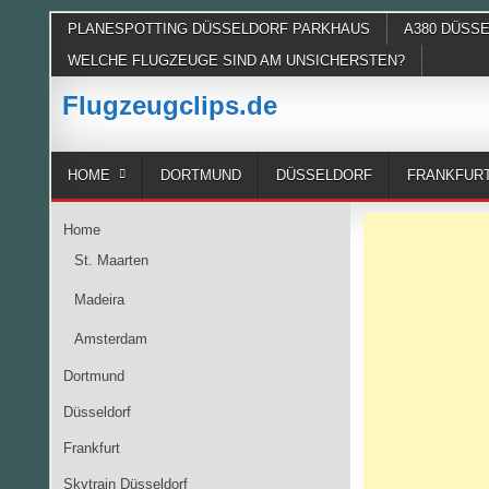
Skip
PLANESPOTTING DÜSSELDORF PARKHAUS
A380 DÜSS
to
WELCHE FLUGZEUGE SIND AM UNSICHERSTEN?
content
Flugzeugclips.de
HOME
DORTMUND
DÜSSELDORF
FRANKFUR
Home
St. Maarten
Madeira
Amsterdam
Dortmund
Düsseldorf
Frankfurt
Skytrain Düsseldorf