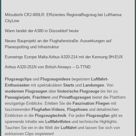
Mitsubishi CRJ-900LR: Effizientes Regionalflugzeug bei Lufthansa
CityLine
Wann landet der A380 in Düsseldorf heute
Neues Bauprojekt an der Flughafenstraße: Auswirkungen auf
Planespotting und Infrastruktur
Eurowings Europe Malta Airbus A320-214 mit der Kennung 9H-EUX
Airbus A320-251N von British Airways – G-TTND
Flugzeugclips
und
Flugzeugvideos
begeistern
Luftfahrt-
Enthusiasten
mit spektakulären
Starts
und
Landungen
. Von
modernen Flugzeugen
über
historische Flugzeuge
bis hin zu
Passagierjets
,
Frachtern
und
Privatflugzeugen
bietet die Plattform
einzigartige Einblicke. Erleben Sie die
Faszination Fliegen
mit
faszinierenden
Flughafen-Videos
,
Flugshows
und detailreichen
Einblicken in die
Flugzeugtechnik
. Für jeden
Flugzeugfan
gibt es
spannende Inhalte wie
Luftfahrtfotos
und technische Highlights.
Tauchen Sie ein in die Welt der
Luftfahrt
und lassen Sie sich von
exklusiven Clips inspirieren!