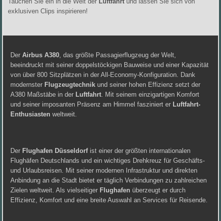
Tauchen Sie ein in die Welt der
Luftfahrt
und lassen Sie sich von
exklusiven Clips inspirieren!
Der
Airbus A380
, das größte Passagierflugzeug der Welt,
beeindruckt mit seiner doppelstöckigen Bauweise und einer Kapazität
von über 800 Sitzplätzen in der All-Economy-Konfiguration. Dank
modernster
Flugzeugtechnik
und seiner hohen Effizienz setzt der
A380 Maßstäbe in der
Luftfahrt
. Mit seinem einzigartigen Komfort
und seiner imposanten Präsenz am Himmel fasziniert er
Luftfahrt-
Enthusiasten
weltweit.
Der
Flughafen Düsseldorf
ist einer der größten internationalen
Flughäfen Deutschlands und ein wichtiges Drehkreuz für Geschäfts-
und Urlaubsreisen. Mit seiner modernen Infrastruktur und direkten
Anbindung an die Stadt bietet er täglich Verbindungen zu zahlreichen
Zielen weltweit. Als vielseitiger
Flughafen
überzeugt er durch
Effizienz, Komfort und eine breite Auswahl an Services für Reisende.