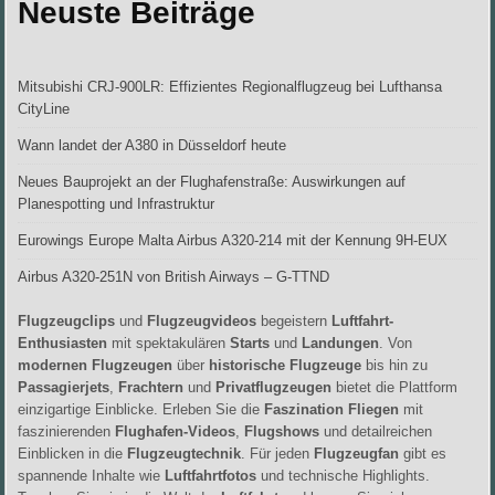
Neuste Beiträge
Mitsubishi CRJ-900LR: Effizientes Regionalflugzeug bei Lufthansa
CityLine
Wann landet der A380 in Düsseldorf heute
Neues Bauprojekt an der Flughafenstraße: Auswirkungen auf
Planespotting und Infrastruktur
Eurowings Europe Malta Airbus A320-214 mit der Kennung 9H-EUX
Airbus A320-251N von British Airways – G-TTND
Flugzeugclips
und
Flugzeugvideos
begeistern
Luftfahrt-
Enthusiasten
mit spektakulären
Starts
und
Landungen
. Von
modernen Flugzeugen
über
historische Flugzeuge
bis hin zu
Passagierjets
,
Frachtern
und
Privatflugzeugen
bietet die Plattform
einzigartige Einblicke. Erleben Sie die
Faszination Fliegen
mit
faszinierenden
Flughafen-Videos
,
Flugshows
und detailreichen
Einblicken in die
Flugzeugtechnik
. Für jeden
Flugzeugfan
gibt es
spannende Inhalte wie
Luftfahrtfotos
und technische Highlights.