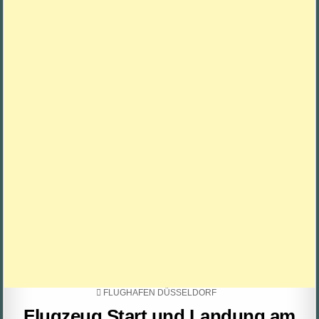
POSTED
FLUGHAFEN DÜSSELDORF
IN
Flugzeug Start und Landung am