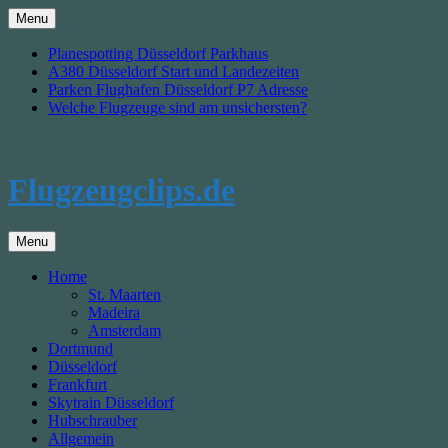
Skip
Menu
to
content
Planespotting Düsseldorf Parkhaus
A380 Düsseldorf Start und Landezeiten
Parken Flughafen Düsseldorf P7 Adresse
Welche Flugzeuge sind am unsichersten?
Flugzeugclips.de
Menu
Home
St. Maarten
Madeira
Amsterdam
Dortmund
Düsseldorf
Frankfurt
Skytrain Düsseldorf
Hubschrauber
Allgemein