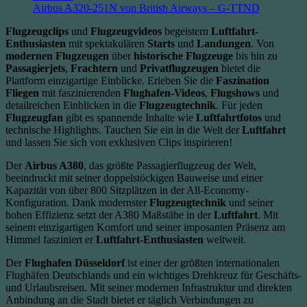
Airbus A320-251N von British Airways – G-TTND
Flugzeugclips
und
Flugzeugvideos
begeistern
Luftfahrt-
Enthusiasten
mit spektakulären
Starts
und
Landungen
. Von
modernen Flugzeugen
über
historische Flugzeuge
bis hin zu
Passagierjets
,
Frachtern
und
Privatflugzeugen
bietet die
Plattform einzigartige Einblicke. Erleben Sie die
Faszination
Fliegen
mit faszinierenden
Flughafen-Videos
,
Flugshows
und
detailreichen Einblicken in die
Flugzeugtechnik
. Für jeden
Flugzeugfan
gibt es spannende Inhalte wie
Luftfahrtfotos
und
technische Highlights. Tauchen Sie ein in die Welt der
Luftfahrt
und lassen Sie sich von exklusiven Clips inspirieren!
Der
Airbus A380
, das größte Passagierflugzeug der Welt,
beeindruckt mit seiner doppelstöckigen Bauweise und einer
Kapazität von über 800 Sitzplätzen in der All-Economy-
Konfiguration. Dank modernster
Flugzeugtechnik
und seiner
hohen Effizienz setzt der A380 Maßstäbe in der
Luftfahrt
. Mit
seinem einzigartigen Komfort und seiner imposanten Präsenz am
Himmel fasziniert er
Luftfahrt-Enthusiasten
weltweit.
Der
Flughafen Düsseldorf
ist einer der größten internationalen
Flughäfen Deutschlands und ein wichtiges Drehkreuz für Geschäfts-
und Urlaubsreisen. Mit seiner modernen Infrastruktur und direkten
Anbindung an die Stadt bietet er täglich Verbindungen zu