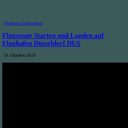
Posted
Flughafen Düsseldorf
in
Flugzeuge Starten und Landen auf
Flughafen Düsseldorf DUS
Published
19. Oktober 2019
Date: