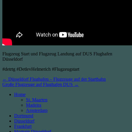
Flugzeug Start und Flugzeug Landung auf DUS Flughafen
Düsseldorf
#detrtg #DetlevHelmerich #Flugzeugstart
Beitragsnavigation
← Düsseldorf Flughafen – Flugzeuge auf der Startbahn
Große Flugzeuge auf Flughafen DUS →
Home
St. Maarten
Madeira
Amsterdam
Dortmund
Düsseldorf
Frankfurt
Skytrain Düsseldorf