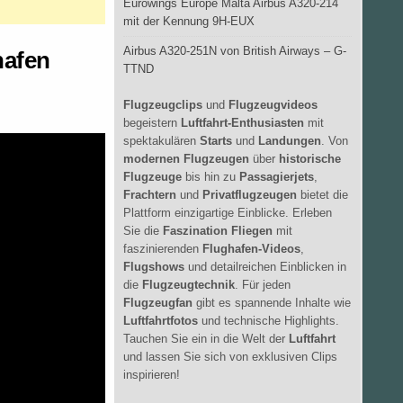
Eurowings Europe Malta Airbus A320-214
mit der Kennung 9H-EUX
Airbus A320-251N von British Airways – G-
hafen
TTND
Flugzeugclips
und
Flugzeugvideos
begeistern
Luftfahrt-Enthusiasten
mit
spektakulären
Starts
und
Landungen
. Von
modernen Flugzeugen
über
historische
Flugzeuge
bis hin zu
Passagierjets
,
Frachtern
und
Privatflugzeugen
bietet die
Plattform einzigartige Einblicke. Erleben
Sie die
Faszination Fliegen
mit
faszinierenden
Flughafen-Videos
,
Flugshows
und detailreichen Einblicken in
die
Flugzeugtechnik
. Für jeden
Flugzeugfan
gibt es spannende Inhalte wie
Luftfahrtfotos
und technische Highlights.
Tauchen Sie ein in die Welt der
Luftfahrt
und lassen Sie sich von exklusiven Clips
inspirieren!