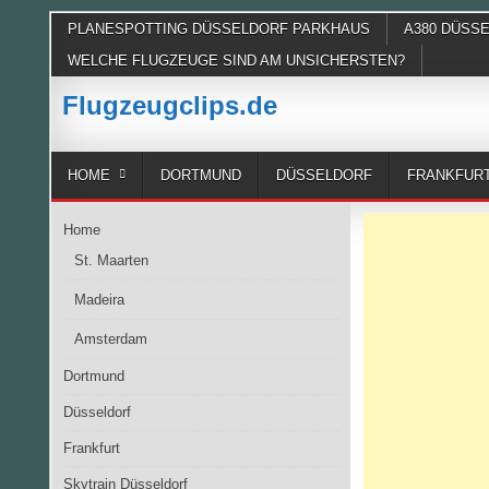
Skip
PLANESPOTTING DÜSSELDORF PARKHAUS
A380 DÜSS
to
WELCHE FLUGZEUGE SIND AM UNSICHERSTEN?
content
Flugzeugclips.de
HOME
DORTMUND
DÜSSELDORF
FRANKFUR
Home
St. Maarten
Madeira
Amsterdam
Dortmund
Düsseldorf
Frankfurt
Skytrain Düsseldorf