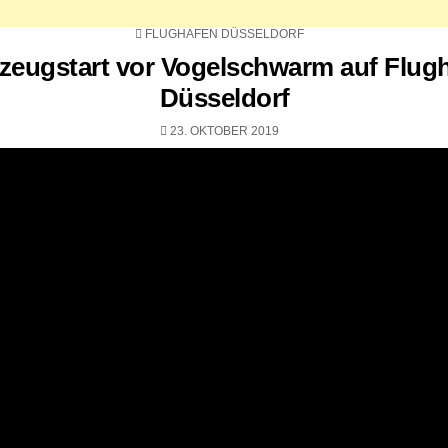
POSTED
FLUGHAFEN DÜSSELDORF
IN
zeugstart vor Vogelschwarm auf Flug
Düsseldorf
PUBLISHED
23. OKTOBER 2019
DATE: