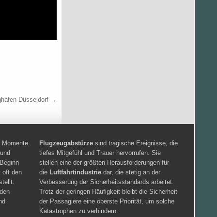
ghafen Düsseldorf →
en Momente
Flugzeugabstürze
sind tragische Ereignisse, die
 und
tiefes Mitgefühl und Trauer hervorrufen. Sie
 Beginn
stellen eine der größten Herausforderungen für
 oft den
die
Luftfahrtindustrie
dar, die stetig an der
tellt.
Verbesserung der Sicherheitsstandards arbeitet.
iden
Trotz der geringen Häufigkeit bleibt die Sicherheit
nd
der Passagiere eine oberste Priorität, um solche
Katastrophen zu verhindern.