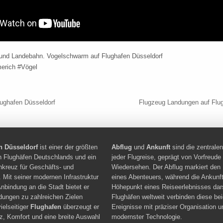
t und Landebahn. Vogelschwarm auf Flughafen Düsseldorf
merich #Vögel
navigation
ughafen Düsseldorf
Flugzeug Landungen auf Flu
n Düsseldorf
ist einer der größten
Abflug
und
Ankunft
sind die zentral
en Flughäfen Deutschlands und ein
jeder Flugreise, geprägt von Vorfreude
hkreuz für Geschäfts- und
Wiedersehen. Der Abflug markiert den
. Mit seiner modernen Infrastruktur
eines Abenteuers, während die Ankunft
nbindung an die Stadt bietet er
Höhepunkt eines Reiseerlebnisses dars
ndungen zu zahlreichen Zielen
Flughäfen weltweit verbinden diese be
vielseitiger
Flughafen
überzeugt er
Ereignisse mit präziser Organisation u
nz, Komfort und eine breite Auswahl
modernster Technologie.